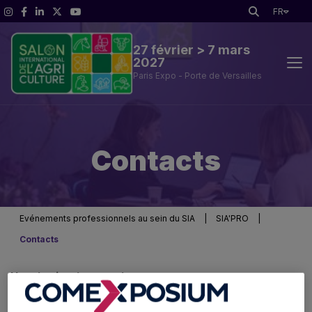
FR
27 février > 7 mars
2027
Paris Expo - Porte de Versailles
Parcours professionnel du SIA
Contacts
SIA'PRO
Infos Pratiques
Evénements professionnels au sein du SIA
|
SIA'PRO
|
Contacts
Une équipe à votre écoute