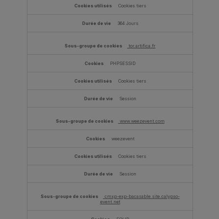
Cookies tiers
364 Jours
tor.artifica.fr
PHPSESSID
Cookies tiers
Session
www.weezevent.com
weezevent
Cookies tiers
Session
cmxp-exp-bacasable.site.calypso-
event.net