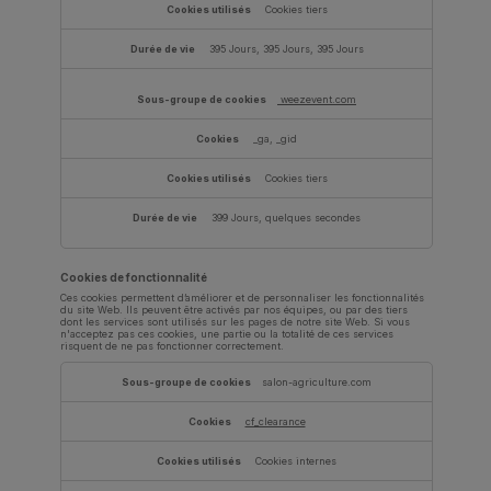
Cookies tiers
395 Jours, 395 Jours, 395 Jours
weezevent.com
_ga, _gid
Cookies tiers
399 Jours, quelques secondes
Cookies de fonctionnalité
Ces cookies permettent d’améliorer et de personnaliser les fonctionnalités
du site Web. Ils peuvent être activés par nos équipes, ou par des tiers
dont les services sont utilisés sur les pages de notre site Web. Si vous
n'acceptez pas ces cookies, une partie ou la totalité de ces services
risquent de ne pas fonctionner correctement.
Cookies
de
salon-agriculture.com
fonctionnalité
cf_clearance
Cookies internes