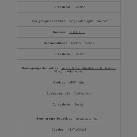
Session
badge.salon-agriculture.com
__EC_TEST__
Cookies internes
Session
mc-6ab9c086-316a-44aa-b5d4-8684-cd-
02.azurewebsites.net
ARRAffinity
Cookies tiers
Session
nosgestesclimat.fr
NEXT_LOCALE