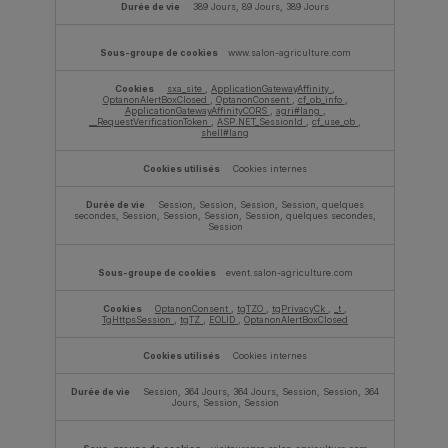
389 Jours, 89 Jours, 389 Jours
www.salon-agriculture.com
sxa_site
,
ApplicationGatewayAffinity
,
OptanonAlertBoxClosed
,
OptanonConsent
,
cf_ob_info
,
ApplicationGatewayAffinityCORS
,
agri#lang
,
__RequestVerificationToken
,
ASP.NET_SessionId
,
cf_use_ob
,
shell#lang
Cookies internes
Session, Session, Session, Session, quelques
secondes, Session, Session, Session, Session, quelques secondes,
Session
event.salon-agriculture.com
OptanonConsent
,
tgTZO
,
tgPrivacyCk
,
_t
,
TgHttpsSession
,
tgTZ
,
EOLID
,
OptanonAlertBoxClosed
Cookies internes
Session, 364 Jours, 364 Jours, Session, Session, 364
Jours, Session, Session