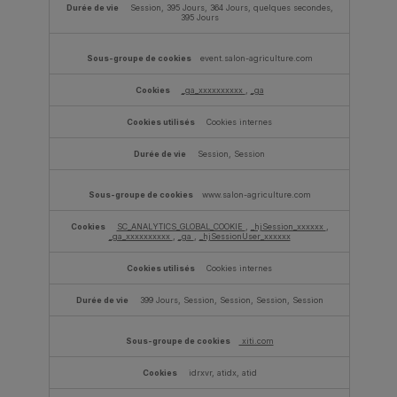
Session, 395 Jours, 364 Jours, quelques secondes,
395 Jours
event.salon-agriculture.com
_ga_xxxxxxxxxx
,
_ga
Cookies internes
Session, Session
www.salon-agriculture.com
SC_ANALYTICS_GLOBAL_COOKIE
,
_hjSession_xxxxxx
,
_ga_xxxxxxxxxx
,
_ga
,
_hjSessionUser_xxxxxx
Cookies internes
399 Jours, Session, Session, Session, Session
xiti.com
idrxvr, atidx, atid