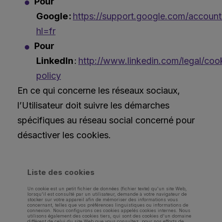
Pour
Google :
https://support.google.com/accoun
hl=fr
Pour
LinkedIn
:
http://www.linkedin.com/legal/coo
policy
En ce qui concerne les réseaux sociaux,
l’Utilisateur doit suivre les démarches
spécifiques au réseau social concerné pour
désactiver les cookies.
Liste des cookies
Un cookie est un petit fichier de données (fichier texte) qu'un site Web,
lorsqu'il est consulté par un utilisateur, demande à votre navigateur de
stocker sur votre appareil afin de mémoriser des informations vous
concernant, telles que vos préférences linguistiques ou informations de
connexion. Nous configurons ces cookies appelés cookies internes. Nous
utilisons également des cookies tiers, qui sont des cookies d'un domaine
différent de celui du site Web que vous consultez, pour nos efforts de