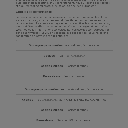
publicité et de marketing. Plus concrètement, nous utilisons des cookies
et d'autres technologies de suivi selon les finalités suivantes :
Cookies de performance
Ces cookies nous permettent de déterminer le nombre de visites et les
sources du trafic, afin de mesurer et d’améliorer les performances de
notre site Web. Ils nous aident également à identifier les pages les plus /
moins visitées et d’évaluer comment les visiteurs naviguent sur le site
Web. Toutes les informations collectées par ces cookies sont agrégées et
donc anonymisées. Si vous n'acceptez pas ces cookies, nous ne serons
pas informé de votre visite sur notre site.
Cookies
de
app.salon-agriculture.com
performance
_ga
,
_ga_xxxxxxxxxx
Cookies internes
Session, Session
exposants.salon-agriculture.com
_ga_xxxxxxxxxx
,
SC_ANALYTICS_GLOBAL_COOKIE
,
_ga
Cookies internes
Session, 399 Jours, Session