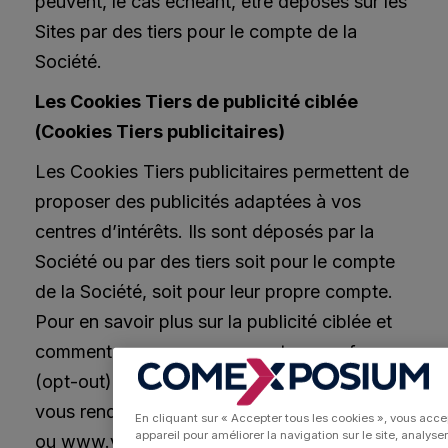
peuvent, le cas échéant, être déposés sur les
Sites par des tiers pour le compte de la
Société.
Les Cookies Tiers de publicité ciblée
(Cookies Tiers publicitaires)
Les Cookies Tiers publicitaires permettent de
proposer des publicités adaptées à vos
centres d’intérêts. Ils sont déposés par la
Société ou par des tiers soit pour le compte
de la Société, soit pour leur propre compte.
Pour en savoir plus sur la publicité ciblée et
comment vous pouvez accepter ou refuser
(opt-out) ce type de publicités, vous pouvez
vous rendre sur www.aboutads.info/choices
En cliquant sur « Accepter tous les cookies », vous acce
appareil pour améliorer la navigation sur le site, analyser
ou www.youronlinechoices.eu.