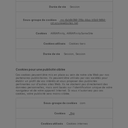
Session
mc-6ab9c086-316a-44aa-b5d4-8684-
cd.azurewebsites.net
ARRAffinity, ARRAffinitySameSite
Cookies tiers
Session, Session
Cookies pour une publicité ciblée
Ces cookies peuvent être mis en place au sein de notre site Web par nos
partenaires publicitaires. Ils peuvent être utilisés par ces sociétés pour
établir un profil de vos intérêts et vous proposer des publicités
pertinentes sur d'autres sites Web. Ils ne stockent pas directement des
données personnelles, mais sont basés sur l'identification unique de votre
navigateur et de votre appareil Internet. Si vous n'autorisez pas ces
cookies, votre publicité sera moins ciblée.
Cookies
pour
com
une
publicité
ciblée
_fbp
Cookies internes