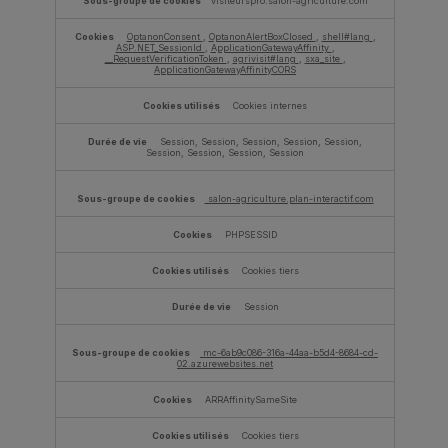
visiteurspro.salon-agriculture.com
OptanonConsent
,
OptanonAlertBoxClosed
,
shell#lang
,
ASP.NET_SessionId
,
ApplicationGatewayAffinity
,
__RequestVerificationToken
,
agrivisit#lang
,
sxa_site
,
ApplicationGatewayAffinityCORS
Cookies internes
Session, Session, Session, Session, Session,
Session, Session, Session, Session
salon-agriculture.plan-interactif.com
PHPSESSID
Cookies tiers
Session
mc-6ab9c086-316a-44aa-b5d4-8684-cd-
02.azurewebsites.net
ARRAffinitySameSite
Cookies tiers