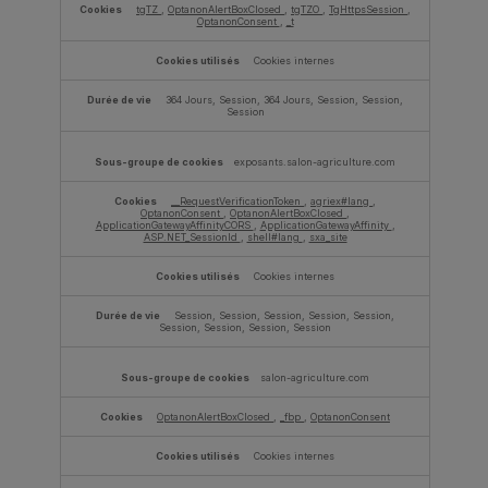
tgTZ
,
OptanonAlertBoxClosed
,
tgTZO
,
TgHttpsSession
,
OptanonConsent
,
_t
Cookies internes
364 Jours, Session, 364 Jours, Session, Session,
Session
exposants.salon-agriculture.com
__RequestVerificationToken
,
agriex#lang
,
OptanonConsent
,
OptanonAlertBoxClosed
,
ApplicationGatewayAffinityCORS
,
ApplicationGatewayAffinity
,
ASP.NET_SessionId
,
shell#lang
,
sxa_site
Cookies internes
Session, Session, Session, Session, Session,
Session, Session, Session, Session
salon-agriculture.com
OptanonAlertBoxClosed
,
_fbp
,
OptanonConsent
Cookies internes