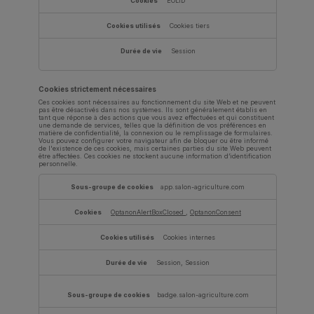
EOLID
Cookies tiers
Session
Cookies strictement nécessaires
Ces cookies sont nécessaires au fonctionnement du site Web et ne peuvent
pas être désactivés dans nos systèmes. Ils sont généralement établis en
tant que réponse à des actions que vous avez effectuées et qui constituent
une demande de services, telles que la définition de vos préférences en
matière de confidentialité, la connexion ou le remplissage de formulaires.
Vous pouvez configurer votre navigateur afin de bloquer ou être informé
de l'existence de ces cookies, mais certaines parties du site Web peuvent
être affectées. Ces cookies ne stockent aucune information d’identification
personnelle.
Cookies
strictement
app.salon-agriculture.com
nécessaires
OptanonAlertBoxClosed
,
OptanonConsent
Cookies internes
Session, Session
badge.salon-agriculture.com