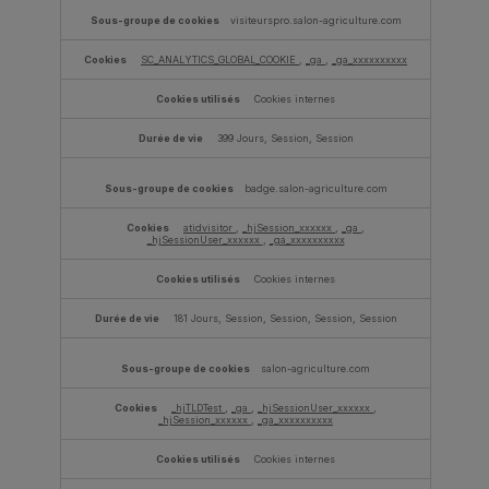
visiteurspro.salon-agriculture.com
SC_ANALYTICS_GLOBAL_COOKIE
,
_ga
,
_ga_xxxxxxxxxx
Cookies internes
399 Jours, Session, Session
badge.salon-agriculture.com
atidvisitor
,
_hjSession_xxxxxx
,
_ga
,
_hjSessionUser_xxxxxx
,
_ga_xxxxxxxxxx
Cookies internes
181 Jours, Session, Session, Session, Session
salon-agriculture.com
_hjTLDTest
,
_ga
,
_hjSessionUser_xxxxxx
,
_hjSession_xxxxxx
,
_ga_xxxxxxxxxx
Cookies internes