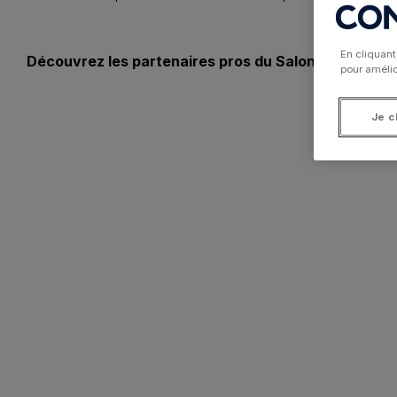
En cliquant
Découvrez les partenaires pros du Salon Internation
pour amélior
Je c