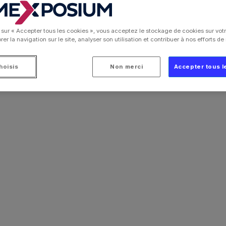
 sur « Accepter tous les cookies », vous acceptez le stockage de cookies sur votr
al de l'Agriculture 2026
er la navigation sur le site, analyser son utilisation et contribuer à nos efforts d
hoisis
Non merci
Accepter tous l