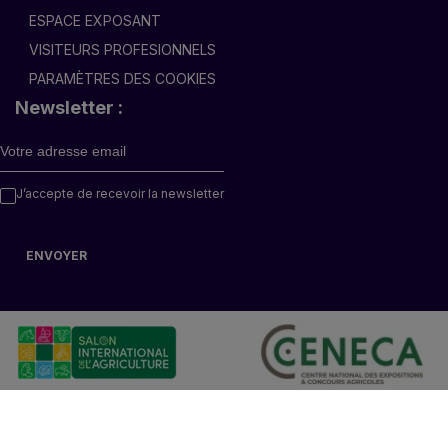
ESPACE EXPOSANT
VISITEURS PROFESIONNELS
PARAMÈTRES DES COOKIES
Newsletter :
J’accepte de recevoir la newsletter
DEMANDEZ VOTRE E-BADGE PRO
ESPACE VISITEUR
ESPACE EXPOSANTS