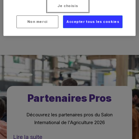
meilleur parti de votre expérience à SIA PRO.
Je choisis
Horaires, plan d'accès, et conseils pratiques inclus.
Non merci
Accepter tous les cookies
Partenaires Pros
Découvrez les partenaires pros du Salon
International de l'Agriculture 2026
Lire la suite